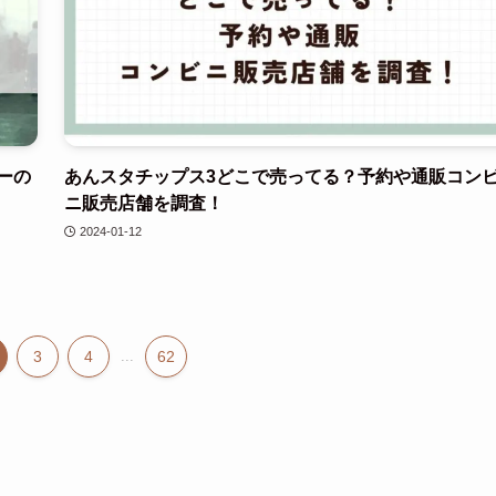
ーの
あんスタチップス3どこで売ってる？予約や通販コン
ニ販売店舗を調査！
2024-01-12
3
4
...
62