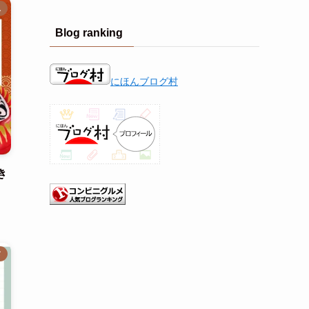
し
Blog ranking
にほんブログ村
き
メ