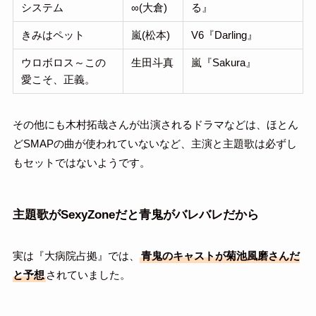
システム
∞(大倉)
る』
きみはペット
嵐(松本)
V6『Darling』
ウロボロス～この
生田斗真
嵐『Sakura』
愛こそ、正義。
その他にも木村拓哉さんが出演されるドラマなどは、ほとん
どSMAPの曲が使われていないなど、主演と主題歌は必ずし
もセットではないようです。
主題歌がSexyZoneだと青鬼がバレバレだから
実は『大病院占拠』では、
青鬼のキャストが菊池風磨さんだ
と予想
されていました。