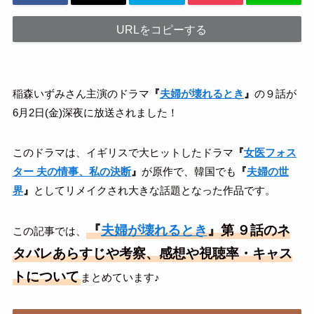
URLをコピーする
稲森いずみさん主演のドラマ
『
夫婦が壊れるとき
』
の９話が
6月2日(金)深夜に放送されました！
このドラマは、イギリスで大ヒットしたドラマ
『
女医フォス
ター 夫の情事、私の決断
』
が原作で、韓国でも
『
夫婦の世
界
』
としてリメイクされ大きな話題となった作品です。
『
夫婦が壊れるとき
』第
９話のネ
この記事では、
タバレあらすじや考察、感想や視聴率・キャス
トについて
まとめています♪