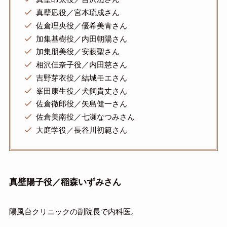
真壁凪役／宮本琉成さん
佐倉理央役／優希美青さん
加集基樹役／内田朝陽さん
加集朋美役／安藤聖さん
相沢佳奈子役／内田慈さん
吉野芽衣役／結城モエさん
峯田康生役／犬飼貴丈さん
佐倉徹郎役／矢島健一さん
佐倉美南役／七瀬なつみさん
大庭学役／長谷川初範さん
真壁陽子役／稲森いずみさん
陽風台クリニックの副院長で内科医。