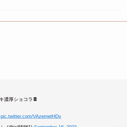
キ濃厚ショコラ🍫
。
pic.twitter.com/VAzemetHDv