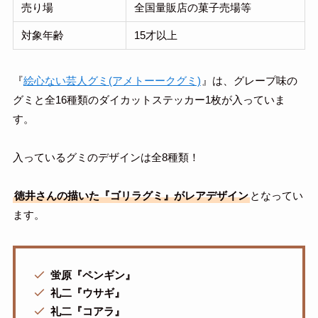
売り場
全国量販店の菓子売場等
対象年齢
15才以上
『
絵心ない芸人グミ(アメトーークグミ)
』は、グレープ味の
グミと全16種類のダイカットステッカー1枚が入っていま
す。
入っているグミのデザインは全8種類！
徳井さんの描いた『ゴリラグミ』がレアデザイン
となってい
ます。
蛍原『ペンギン』
礼二『ウサギ』
礼二『コアラ』