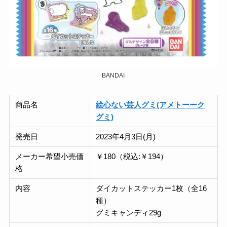
BANDAI
商品名
絵心ない芸人グミ(アメトーーク
グミ)
発売日
2023年4月3日(月)
メーカー希望小売価
￥180（税込:￥194）
格
内容
ダイカットステッカー1枚（全16
種）
グミキャンディ29g