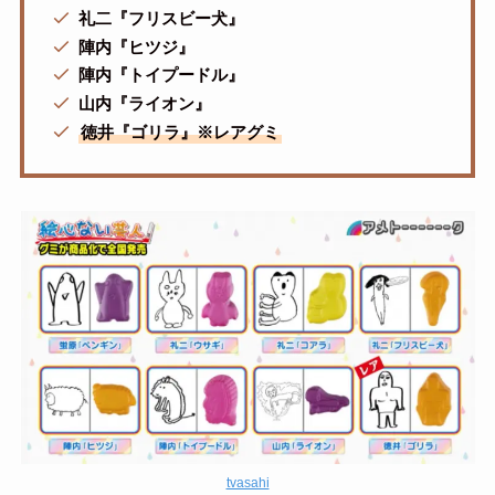
礼二『フリスビー犬』
陣内『ヒツジ』
陣内『トイプードル』
山内『ライオン』
徳井『ゴリラ』※レアグミ
tvasahi