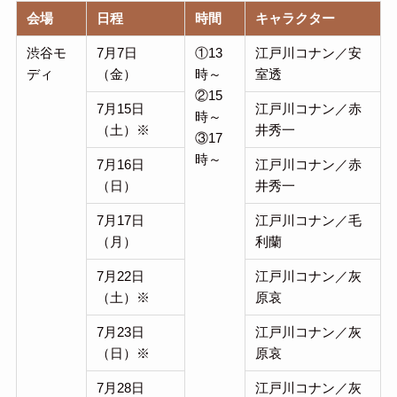
会場
日程
時間
キャラクター
渋谷モ
7月7日
①13
江戸川コナン／安
ディ
（金）
時～
室透
②15
7月15日
江戸川コナン／赤
時～
（土）※
井秀一
③17
時～
7月16日
江戸川コナン／赤
（日）
井秀一
7月17日
江戸川コナン／毛
（月）
利蘭
7月22日
江戸川コナン／灰
（土）※
原哀
7月23日
江戸川コナン／灰
（日）※
原哀
7月28日
江戸川コナン／灰