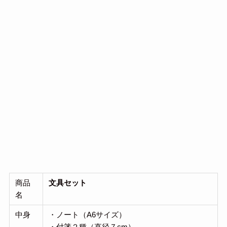
商品
文具セット
名
中身
・ノート（A6サイズ）
・付箋２種（直径７cm）