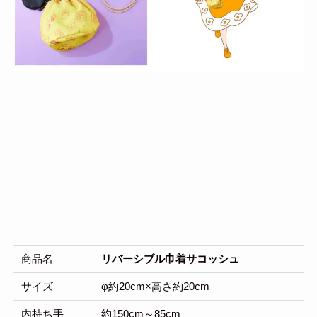
商品名
リバーシブル巾着サコッシュ
サイズ
φ約20cm×高さ約20cm
内持ち手
約150cm～85cm