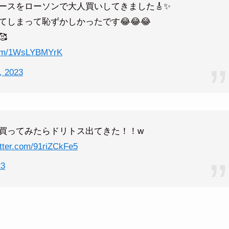
ースをローソンで大人買いしてきました🎸✨
しまって恥ずかしかったです😂😂😂

.com/1WsLYBMYrK
, 2023
買ってみたらドリトス出てきた！！w
itter.com/91riZCkFe5
23