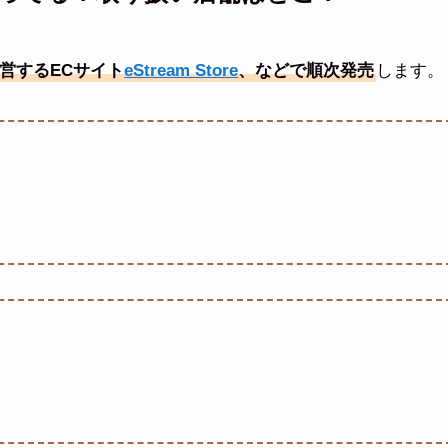
営するECサイト
eStream Store
、などで順次発売
します。