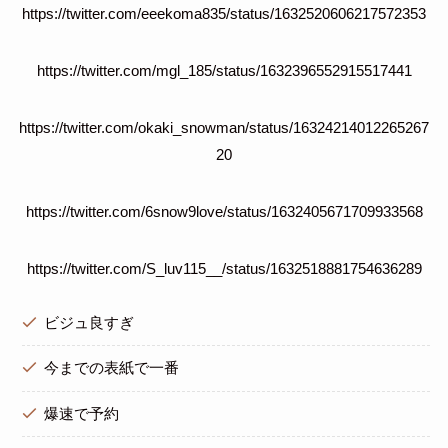
https://twitter.com/eeekoma835/status/1632520606217572353
https://twitter.com/mgl_185/status/1632396552915517441
https://twitter.com/okaki_snowman/status/16324214012265267
20
https://twitter.com/6snow9love/status/1632405671709933568
https://twitter.com/S_luv115__/status/1632518881754636289
ビジュ良すぎ
今までの表紙で一番
爆速で予約